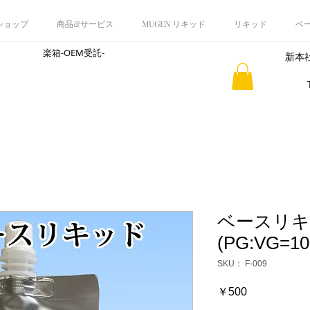
 ショップ
商品&サービス
MUGEN リキッド
リキッド
ベ
楽箱-OEM受託-
新本社
​会社概要
ベースリ
(PG:VG=10:
SKU： F-009
価
￥500
格