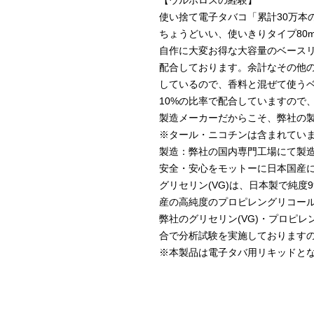
【ウルボロスの経験】
使い捨て電子タバコ「累計30万本
ちょうどいい、使いきりタイプ80
自作に大変お得な大容量のベースリキ
配合しております。余計なその他
しているので、香料と混ぜて使うベ
10%の比率で配合していますので
製造メーカーだからこそ、弊社の
※タール・ニコチンは含まれてい
製造：弊社の国内専門工場にて製
安全・安心をモットーに日本国産
グリセリン(VG)は、日本製で純度9
産の高純度のプロピレングリコー
弊社のグリセリン(VG)・プロピレ
合で分析試験を実施しております
※本製品は電子タバ用リキッドと