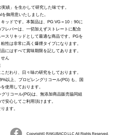
い。
の実績」を生かして研究した味です。
mlを御用意いたしました。
ッドです。本製品は、PG:VG＝10：90に
のフレバーは、一切加えずストレートに配合
ースリキッドとして最適な商品です。PGを
、粘性は非常に高く爆煙タイプになります。
製品にはすべて賞味期限を記してあります。
ません
造
にこだわり、日々味の研究をしております。
9%以上、プロピレングリコール(PG) も、国
ルを使用しております。
ングリコール(PG)は、無添加商品販売協同組
ので安心してご利用頂けます。
なります。
Copyright© RAKUBACO LLC All Rights Reserved.