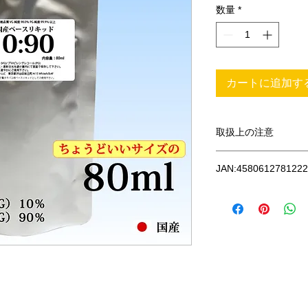
数量
*
カートに追加す
取扱上の注意
●使用時にご注意くだ
JAN:4580612781222
※初回使用時は必ず
が十分染み込むまで(
い。焦げ付きの原因
※リキッドを入れず
原因となります。
※必要以上に強く吸
※アトマイザー内に
しないでください。
※ある程度のリキッ
ため、返品交換の対