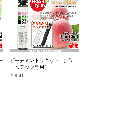
クイックビュー
ー
ピーチミントリキッド （プル
ームテック専用）
価格
￥850