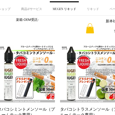
 ショップ
商品&サービス
MUGEN リキッド
リキッド
ベ
楽箱-OEM受託-
新本社
​会社概要
クイックビュー
クイックビュー
タバコシミントメンソール（プ
タバコシトラスメンソール（
ルームテック専用）
ルームテック専用）