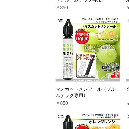
価格
￥850
クイックビュー
マスカットメンソール（プルー
ムテック専用）
価格
￥850