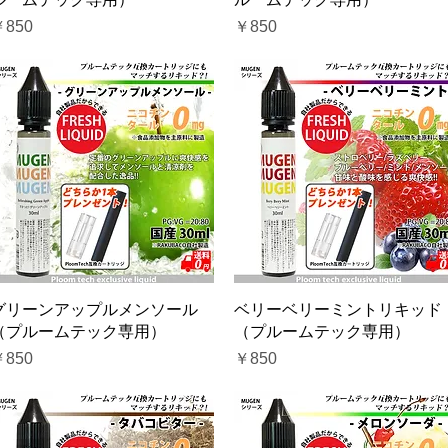
価格
価格
￥850
￥850
クイックビュー
クイックビュー
グリーンアップルメンソール
ベリーベリーミントリキッド
（プルームテック専用）
（プルームテック専用）
価格
価格
￥850
￥850