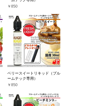
価格
￥850
クイックビュー
ベリースイートリキッド（プル
ームテック専用）
価格
￥850