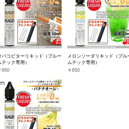
クイックビュー
クイックビュー
タバコビターリキッド（プルー
メロンソーダリキッド（プル
ムテック専用）
ムテック専用）
価格
価格
￥850
￥850