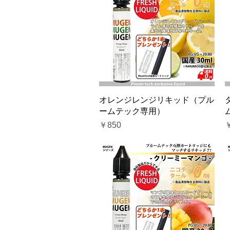
クイックビュー
オレンジレンジリキッド（プル
ームテック専用）
価格
￥850