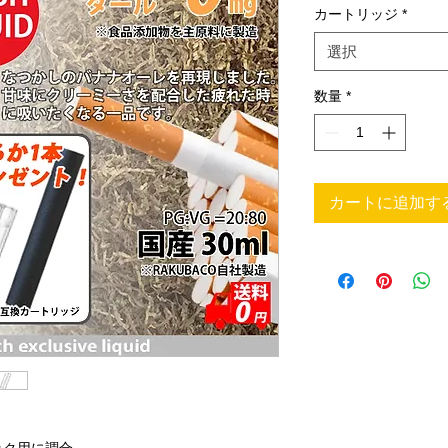
カートリッジ
*
選択
数量
*
カートに追加す