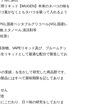
ック用に調合
用リキッド【MUGEN】本来のタバコの味を
バコ葉がなくともタバコを吸って入れるよう
G),国産ベジタブルグリコール(VG),国産L-
添加物,エタノール,清涼剤等
円柱形）
添加物。VAPEリキッド及び、プルームテッ
再生リキッドとして最適な配分で製造してお
本の実績」を生かして研究した商品郡です。
の製品にはすべて賞味期限を記してありま
ません
製造
産にこだわり、日々味の研究をしておりま