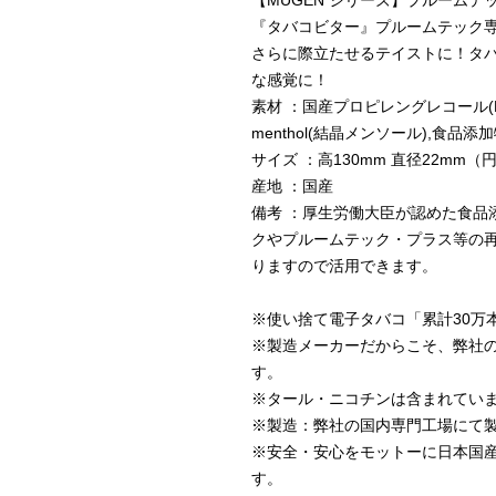
【MUGEN シリーズ】プルームテ
『タバコビター』プルームテック専
さらに際立たせるテイストに！タ
な感覚に！
素材 ：国産プロピレングレコール(P
menthol(結晶メンソール),食品
サイズ ：高130mm 直径22mm（
産地 ：国産
備考 ：厚生労働大臣が認めた食品
クやプルームテック・プラス等の
りますので活用できます。
※使い捨て電子タバコ「累計30万
※製造メーカーだからこそ、弊社
す。
※タール・ニコチンは含まれてい
※製造：弊社の国内専門工場にて
※安全・安心をモットーに日本国
す。