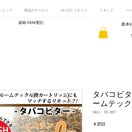
 ショップ
商品&サービス
MUGEN リキッド
リキッド
ベ
楽箱-OEM受託-
新本社
​会社概要
タバコビ
ームテック
SKU： PL-007
価
￥850
格