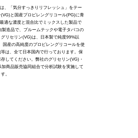
い。
mlは、「気分すっきりリフレッシュ」をテー
VG)と国産プロピレングリコール(PG)に青
を最適な濃度と混合比でミックスした製品で
国内製造品で、プルームテックや電子タバコの
リセリン(VG)は、日本製で純度99%以
 も、国産の高純度のプロピレングリコールを使
包等は、全て日本国内で行っております。保
存してください。弊社のグリセリン(VG)・
無添加商品販売協同組合で分析試験を実施して
ます。