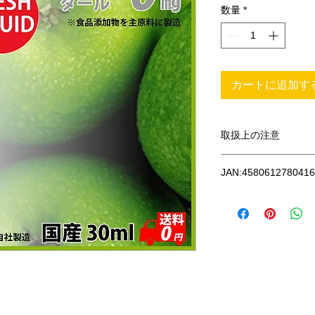
数量
*
カートに追加す
取扱上の注意
●使用時にご注意くだ
JAN:4580612780416
※初回使用時は必ず
が十分染み込むまで(
い。焦げ付きの原因
※リキッドを入れず
原因となります。
※必要以上に強く吸
※アトマイザー内に
しないでください。
※ある程度のリキッ
ため、返品交換の対