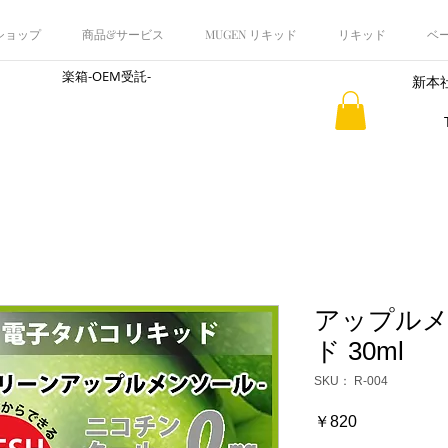
 ショップ
商品&サービス
MUGEN リキッド
リキッド
ベ
楽箱-OEM受託-
新本社
​会社概要
アップルメ
ド 30ml
SKU： R-004
価
￥820
格