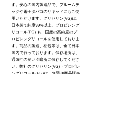
す。安心の国内製造品で、プルームテ
ックや電子タバコのリキッドにもご使
用いただけます。グリセリン(VG)は、
日本製で純度99%以上、プロピレング
リコール(PG) も、国産の高純度のプ
ロピレングリコールを使用しておりま
す。商品の製造、梱包等は、全て日本
国内で行っております。保存場所は、
通気性の良い冷暗所に保存してくださ
い。弊社のグリセリン(VG)・プロピレ
ングリコール(PG)は、無添加商品販売
協同組合で分析試験を実施しておりま
すので安心してご利用頂けます。
【内容成分】
● 食品添加物
● プロピレングリコール
● グリセリン