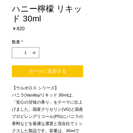
ハニー檸檬 リキッ
ド 30ml
価
￥820
格
数量
*
カートに追加する
【ウルボロス シリーズ】
バニラ(Vanilla)/リキッド 30mlは、
「安心の甘味の香り」をテーマに仕上
げました。国産グリセリン(VG)と国産
プロピレングリコール(PG)にバニラの
香料などを最適な濃度と混合比でミッ
クスした製品です。容量は、30mlで