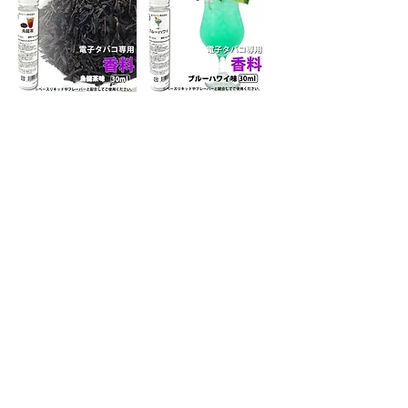
烏龍茶香料
ブルーハワイ30ml
価格
価格
￥720
￥720
バラ香料 30ml
ライム香料 30ml
価格
価格
￥720
￥720
もっと見る