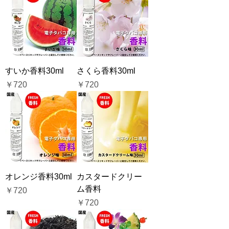
すいか香料30ml
さくら香料30ml
価格
価格
￥720
￥720
オレンジ香料30ml
カスタードクリー
ム香料
価格
￥720
価格
￥720