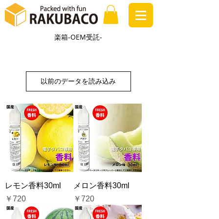
楽箱-OEM受託-
以前のデータを読み込み
レモン香料30ml
メロン香料30ml
価格
価格
￥720
￥720