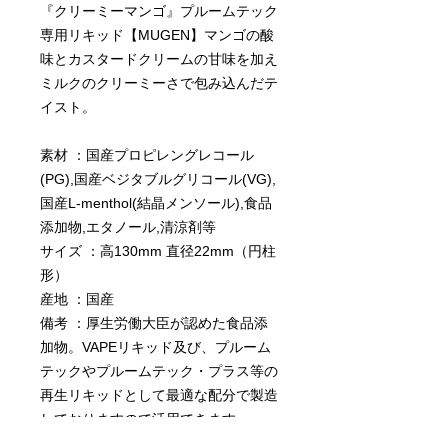
『クリーミーマンゴ』プルームテック
専用リキッド【MUGEN】マンゴの酸
味とカスタードクリームの甘味を加え
ミルクのクリーミーさで包み込んだテ
イスト。
素材 ：国産プロピレングレコール
(PG),国産ベジタブルグリコール(VG),
国産L-menthol(結晶メンソール),食品
添加物,エタノール,清涼剤等
サイズ ：高130mm 直径22mm（円柱
形）
産地 ：国産
備考 ：厚生労働大臣が認めた食品添
加物。VAPEリキッド及び、プルーム
テックやプルームテック・プラス等の
再生リキッドとして最適な配分で製造
しておりますので活用できます。